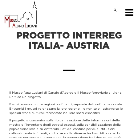
PROGETTO INTERREG
ITALIA- AUSTRIA
Il Museo Papa Luciani di Canale d’Agordo e il Museo ferroviario di Lienz
uniti da un progetto.
Essi si trovano in due regioni confinanti, separate dal confine nazionale.
Entrambi i musei valorizzano la loro regione – e non solo – attraverso le
speciali storie culturali raccontate nei loro spazi espositivi.
Il progetto si concentra sulla riorganizzazione delle informazioni della
mostra e l’inventario degli oggetti esposti, sulla sensibilizzazione della
popolazione locale su entrambi i lati del confine per due istituzioni
culturalmente influenti, anche se molto diverse tra loro. Attraverso lo
scambio personale di esperienze, la cooperazione tra i due musei sarà