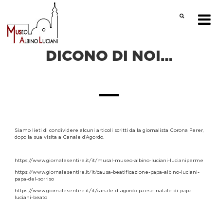
DICONO DI NOI…
Siamo lieti di condividere alcuni articoli scritti dalla giornalista Corona Perer,
dopo la sua visita a Canale d’Agordo.
https://www.giornalesentire.it/it/musal-museo-albino-luciani-lucianiperme
https://www.giornalesentire.it/it/causa-beatificazione-papa-albino-luciani-
papa-del-sorriso
https://www.giornalesentire.it/it/canale-d-agordo-paese-natale-di-papa-
luciani-beato