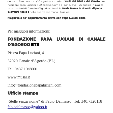
onore di San Lorenzo (10 agosto) e quello d’
per
archi del Friuli e del Veneto
ricordare papa Luciani il 22 agosto. Come di consueto il 26 agosto in piazza
papa Luciani di Canale d’Agordo si terrà la
Santa Messa in ricordo di papa
nella quarta memoria liturgica.
Giovanni Paolo I
Pieghevole 48° appuntamento estivo con Papa Luciani 2026
Per maggiori informazioni:
FONDAZIONE PAPA LUCIANI DI CANALE
D’AGORDO
ETS
Piazza Papa Luciani, 4
32020 Canale d’Agordo (BL)
Tel. 0437.1948001
www.musal.it
info@fondazionepapaluciani.com
Ufficio stampa
Stelle senza nome” di Fabio Dalmasso: Tel. 340.7320118 –
“
fabiodalmasso@yahoo.it