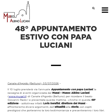
48° APPUNTAMENTO
ESTIVO CON PAPA
LUCIANI
Canale d’Agordo (Belluno), 03/07/2026
–
Il 10 luglio prenderà via l’annuale
, la
Appuntamento con papa Luciani
rassegna di eventi organizzata dal
Musal – Museo Albino Luciani
(
www.musal.it
) di Canale d’Agordo (Belluno) per ricordare il beato
Giovanni Paolo I e presentata questa mattina.. «Anche in questa
48ª
– sottolinea infatti
,
–
edizione
Loris Serafini
direttore del Musal
affronteremo diversi argomenti, dall’
alla
, con ospiti
attualità
storia
prestigiosi che porteranno la loro testimonianza e presenteranno i loro libri.