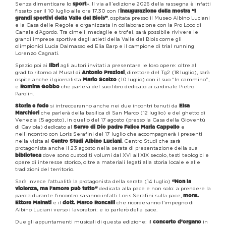
Senza dimenticare lo
». Il via all’edizione 2026 della rassegna è infatti
sport
fissato per il 10 luglio alle ore 17.30 con l’
inaugurazione della mostra “I
, ospitata presso il Museo Albino Luciani
grandi sportivi della Valle del Biois”
e la Casa delle Regole e organizzata in collaborazione con la Pro Loco di
Canale d’Agordo. Tra cimeli, medaglie e trofei, sarà possibile rivivere le
grandi imprese sportive degli atleti della Valle del Biois come gli
olimpionici Lucia Dalmasso ed Elia Barp e il campione di trial running
Lorenzo Cagnati.
Spazio poi ai
agli autori invitati a presentare le loro opere: oltre al
libri
gradito ritorno al Musal di
, direttore del Tg2 (18 luglio), sarà
Antonio Preziosi
ospite anche il giornalista
(10 luglio) con il suo “In cammino”,
Mario Scelzo
e
che parlerà del suo libro dedicato ai cardinale Pietro
Romina Gobbo
Parolin.
si intrecceranno anche nei due incontri tenuti da
Storia e fede
Elsa
che parlerà della basilica di San Marco (12 luglio) e del ghetto di
Marchiori
Venezia (5 agosto), in quello del 17 agosto (presso la Casa della Gioventù
di Caviola) dedicato al
e
Servo di Dio padre Felice Maria
Cappello
nell’incontro con Loris Serafini del 17 luglio che accompagnerà i presenti
nella visita al
. Centro Studi che sarà
Centro Studi Albino Luciani
protagonista anche il 23 agosto nella serata di presentazione della sua
dove sono custoditi volumi dal XVI all’XIX secolo, testi teologici e
biblioteca
opere di interesse storico, oltre a materiali legati alla storia locale e alle
tradizioni del territorio.
Sarà invece l’attualità la protagonista della serata (14 luglio)
“Non la
dedicata alla pace e non solo: a prendere la
violenza, ma l’amore può tutto”
parola durante l’incontro saranno infatti Loris Serafini sulla pace,
mons.
e il
che ricorderanno l’impegno di
Ettore Malnati
dott. Marco Roncalli
Albino Luciani verso i lavoratori: e io parlerò della pace.
Due gli appuntamenti musicali di questa edizione: il
in
concerto d’organo